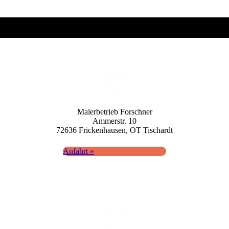
Standort
Maler­betrieb Forschner
Ammerstr. 10
72636 Fricken­hausen, OT Tisch­ardt
Anfahrt »