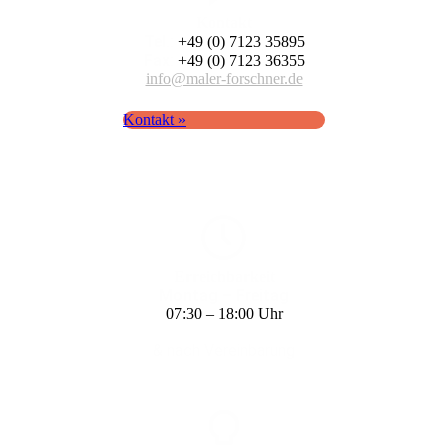
Kontakt
Tel.:
+49 (0) 7123 35895
Fax:
+49 (0) 7123 36355
info@maler-forschner.de
Kontakt »
Erreich­barkeit
Montag – Freitag
07:30 – 18:00 Uhr
& nach Vereinbarung